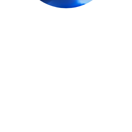
e-MKT | Solicita tu auditoría de medios
gratuita
Marketing digital
en el que no
gastas: inviertes.
Atraes clientes
ideales y tu
negocio
crece.
Estrategias 100% data-driven
en SEO, publicidad y redes